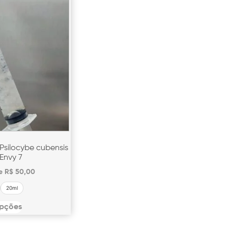
 Psilocybe cubensis
 Envy 7
de
R$
50,00
20ml
opções