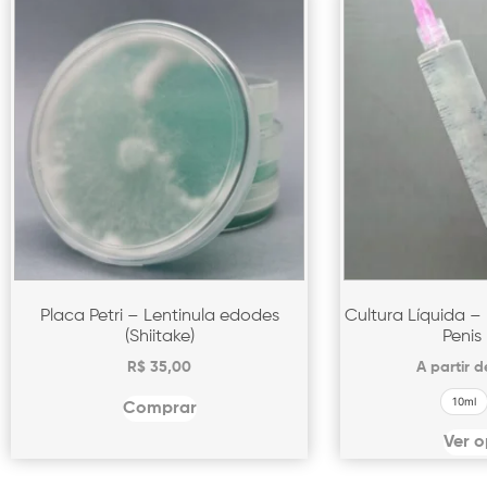
Placa Petri – Lentinula edodes
Cultura Líquida –
(Shiitake)
Penis
R$
35,00
A partir 
10ml
Comprar
Ver 