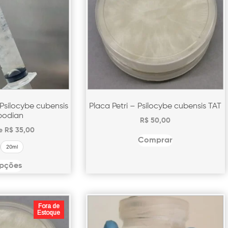
 Psilocybe cubensis
Placa Petri – Psilocybe cubensis TAT
odian
R$
50,00
de
R$
35,00
Comprar
20ml
opções
Fora de
Estoque