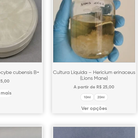
locybe cubensis B+
Cultura Líquida – Hericium erinaceus
(Lions Mane)
5,00
A partir de
R$
25,00
 mais
10ml
20ml
Ver opções