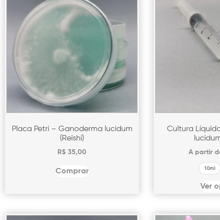
Placa Petri – Ganoderma lucidum
Cultura Líqui
(Reishi)
lucidum
R$
35,00
A partir 
10ml
Comprar
Ver 