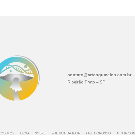
contato@artcogumelos.com.br
Ribeirão Preto – SP
RODUTOS
BLOG
SOBRE
POLÍTICA DA LOJA
FALE CONOSCO
MINHA CON