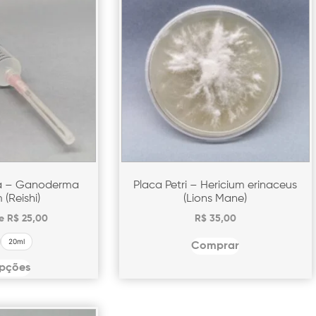
da – Ganoderma
Placa Petri – Hericium erinaceus
 (Reishi)
(Lions Mane)
de
R$
25,00
R$
35,00
20ml
Comprar
opções