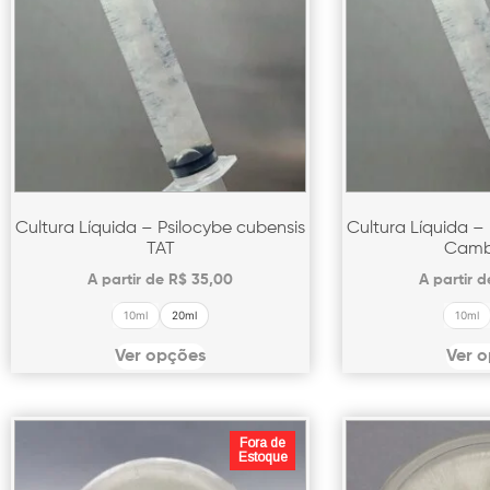
Cultura Líquida – Psilocybe cubensis
Cultura Líquida –
TAT
Camb
A partir de
R$
35,00
A partir 
10ml
20ml
10ml
Ver opções
Ver 
Fora de
Estoque