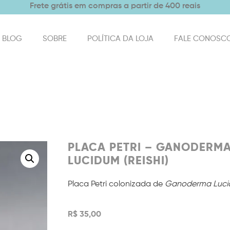
Frete grátis em compras a partir de 400 reais
BLOG
SOBRE
POLÍTICA DA LOJA
FALE CONOSC
PLACA PETRI – GANODERM
LUCIDUM (REISHI)
Placa Petri colonizada de
Ganoderma Lucid
R$
35,00