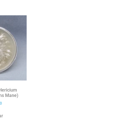
 Hericium
ons Mane)
0
ar