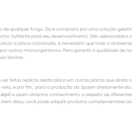
ivo de qualquer fungo. Ela é composta por uma solução gelati
a como nutriente para seu desenvolvimento. São selecionados 
oduzir a placa colonizada, é necessário que todo o ambiente
or outros microorganismos. Para garantir a qualidade de no
xo laminar.
m ser feitas replicas desta placa em outras placas que ainda 
e nela, e por fim, para a produção do Spawn diretamente da 
 aqui
) e assim obtenha conhecimento a respeito de diferente
es. Além disso, você pode adquirir produtos complementares a