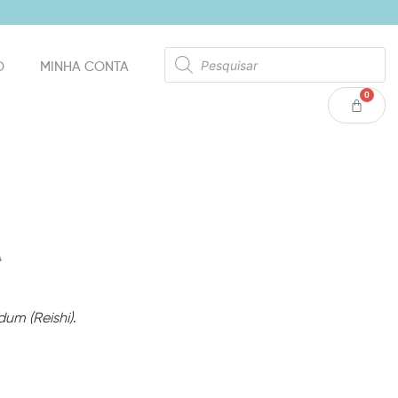
O
MINHA CONTA
0
A
um (Reishi)
.