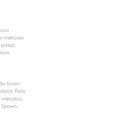
nosa
os melhores
 esteja
ssos
não foram
placa. Para
s métodos,
o Spawn,