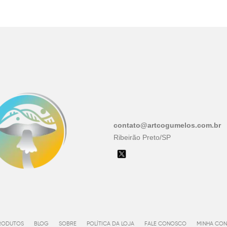
contato@artcogumelos.com.br
Ribeirão Preto/SP
RODUTOS
BLOG
SOBRE
POLÍTICA DA LOJA
FALE CONOSCO
MINHA CON