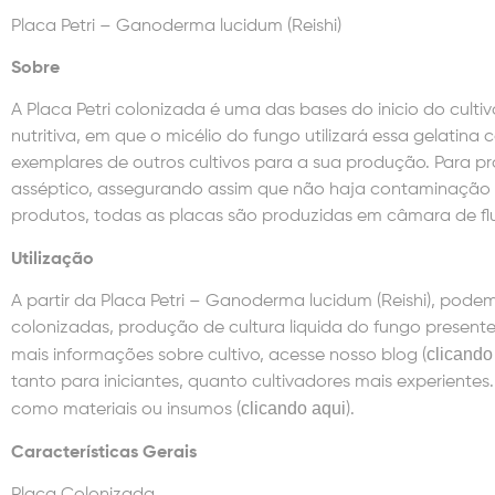
Placa Petri – Ganoderma lucidum (Reishi)
Sobre
A Placa Petri colonizada é uma das bases do inicio do cult
nutritiva, em que o micélio do fungo utilizará essa gelatin
exemplares de outros cultivos para a sua produção. Para pr
asséptico, assegurando assim que não haja contaminação p
produtos, todas as placas são produzidas em câmara de flu
Utilização
A partir da Placa Petri – Ganoderma lucidum (Reishi), pode
colonizadas, produção de cultura liquida do fungo present
clicando
mais informações sobre cultivo, acesse nosso blog (
tanto para iniciantes, quanto cultivadores mais experient
clicando aqui
como materiais ou insumos (
).
Características Gerais
Placa Colonizada