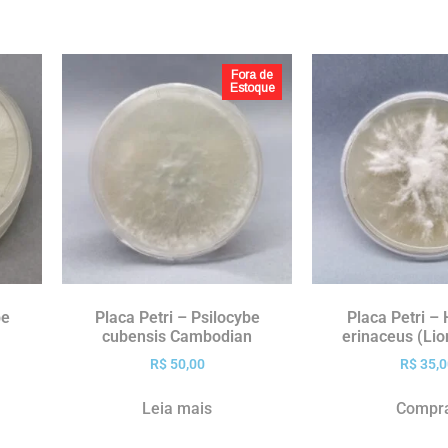
Fora de
Estoque
be
Placa Petri – Psilocybe
Placa Petri –
cubensis Cambodian
erinaceus (Li
R$
50,00
R$
35,0
Leia mais
Compr