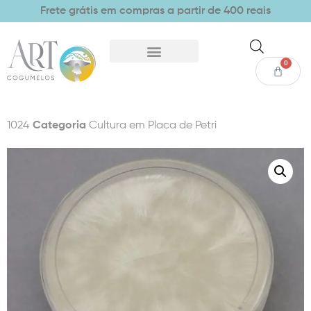
Frete grátis em compras a partir de 400 reais
0
1024
Categoria
Cultura em Placa de Petri