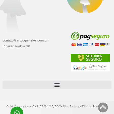
contato@artcogumelos.com.br
Ribeirão Preto – SP
© Art Cogumelos • CNPJ
53.884.625/0001-20
• Todos os Direitos Reservados