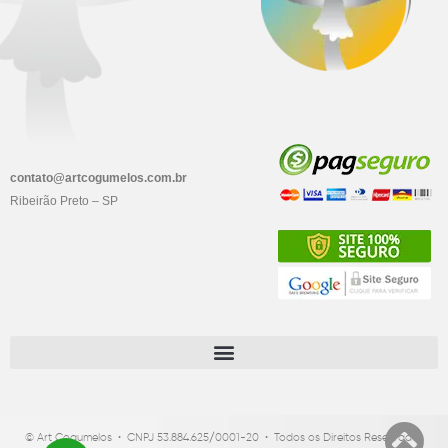
contato@artcogumelos.com.br
Ribeirão Preto – SP
© Art Cogumelos • CNPJ
53.884.625/0001-20
• Todos os Direitos Reservados