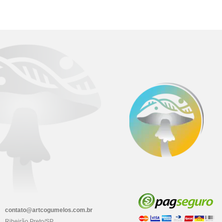
contato@artcogumelos.com.br
Ribeirão Preto/SP