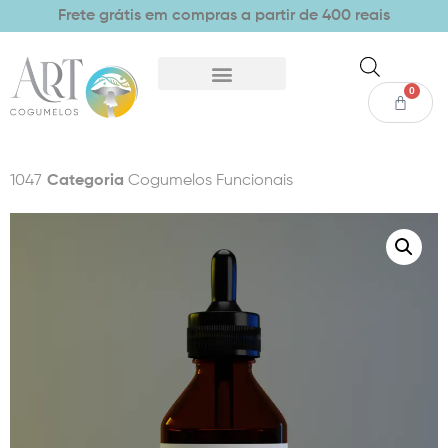
Frete grátis em compras a partir de 400 reais
0
1047
Categoria
Cogumelos Funcionais