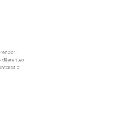
prender
 diferentes
entares a