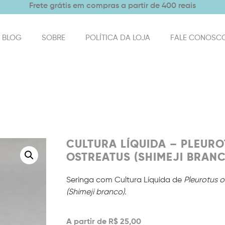
Frete grátis em compras a partir de 400 reais
BLOG
SOBRE
POLÍTICA DA LOJA
FALE CONOSC
CULTURA LÍQUIDA – PLEUR
OSTREATUS (SHIMEJI BRAN
Seringa com Cultura Líquida de
Pleurotus o
(Shimeji branco).
A partir de
R$
25,00