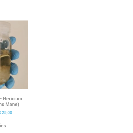
 – Hericium
ons Mane)
$
25,00
ões