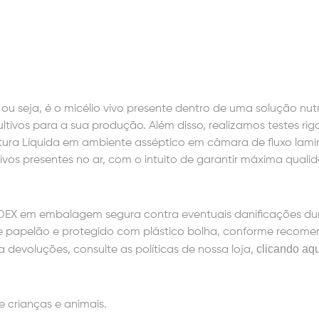
ou seja, é o micélio vivo presente dentro de uma solução nutri
ltivos para a sua produção. Além disso, realizamos testes rig
tura Líquida em ambiente asséptico em câmara de fluxo lami
ivos presentes no ar, com o intuito de garantir máxima quali
EDEX em embalagem segura contra eventuais danificações du
e papelão e protegido com plástico bolha, conforme recom
clicando aqu
devoluções, consulte as políticas de nossa loja,
 crianças e animais.