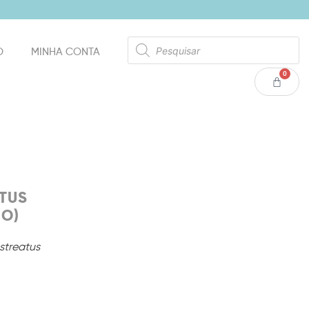
O
MINHA CONTA
0
OTUS
CO)
streatus