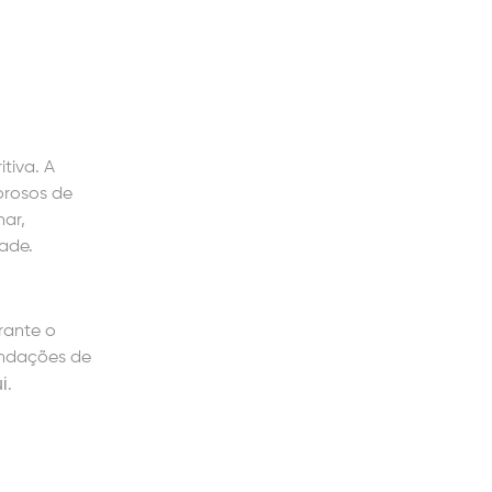
tiva. A
orosos de
nar,
dade.
rante o
endações de
i
.