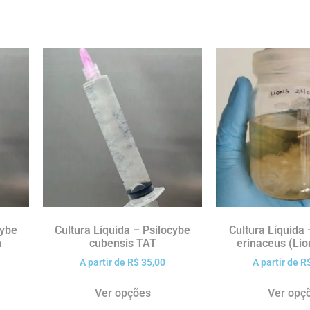
cybe
Cultura Líquida – Psilocybe
Cultura Líquida
n
cubensis TAT
erinaceus (Li
A partir de
R$
35,00
A partir de
R
Ver opções
Ver opç