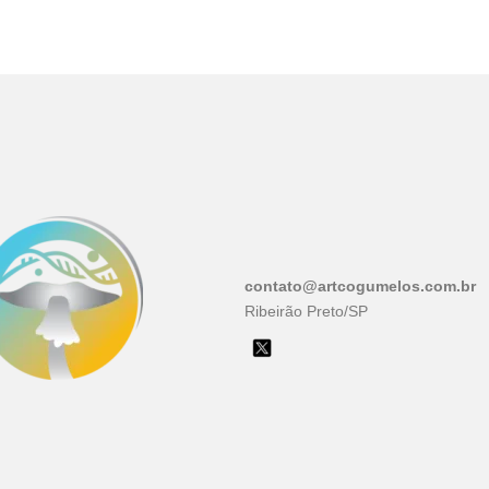
contato@artcogumelos.com.br
Ribeirão Preto/SP