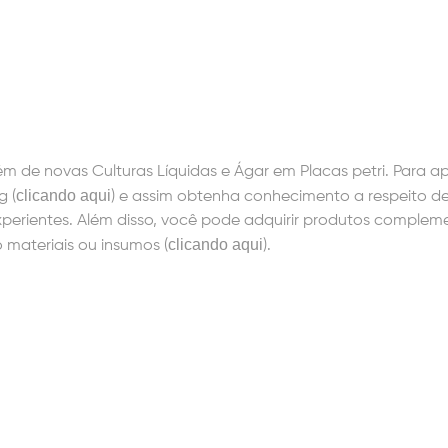
ém de novas Culturas Líquidas e Ágar em Placas petri. Para a
clicando aqui
g (
) e assim obtenha conhecimento a respeito de
xperientes. Além disso, você pode adquirir produtos complem
clicando aqui
 materiais ou insumos (
).